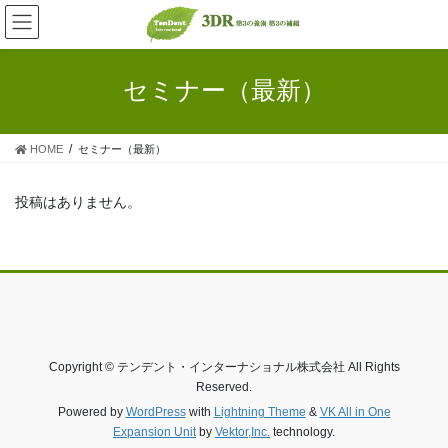
コ
ナ
ン
ビ
テ
ゲ
ン
ー
セミナー（最新）
ツ
シ
へ
ョ
ス
ン
HOME
セミナー（最新）
キ
に
ッ
移
プ
動
投稿はありません。
Copyright © テンデント・インターナショナル株式会社 All Rights
Reserved.
Powered by
WordPress
with
Lightning Theme
&
VK All in One
Expansion Unit
by
Vektor,Inc.
technology.