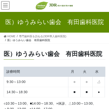
コ
ナ
ン
ビ
テ
ゲ
ン
ー
医）ゆうみらい歯会 有田歯科医院
ツ
シ
へ
ョ
ス
ン
HOME
専門歯科医を訪ねる(3DR導入歯科医院)
キ
に
医）ゆうみらい歯会 有田歯科医院
ッ
移
プ
動
医）ゆうみらい歯会 有田歯科医院
診療時間
月
火
水
9:30～13:00
14:30～18:30
○10:30～13:00、■14:00～18:30、×休診、△10:00～13:00、